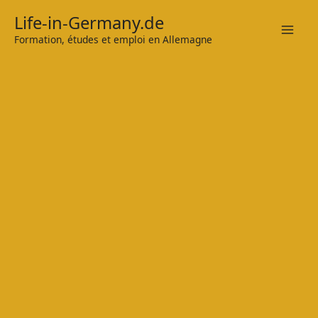
Zum
Life-in-Germany.de
Inhalt
Formation, études et emploi en Allemagne
Mai
springen
Men