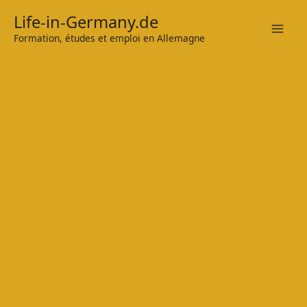
Zum
Life-in-Germany.de
Inhalt
Formation, études et emploi en Allemagne
Mai
springen
Men