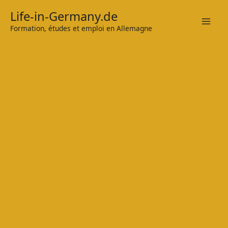
Zum
Life-in-Germany.de
Inhalt
Formation, études et emploi en Allemagne
Mai
springen
Men