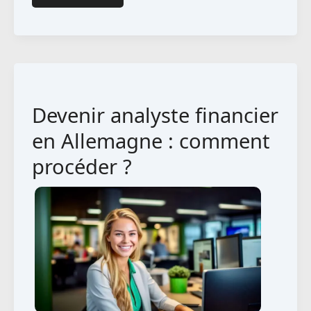
dans
les
services
financiers
en
Devenir analyste financier
Allemagne
en Allemagne : comment
procéder ?