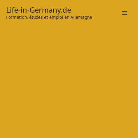
Zum
Life-in-Germany.de
Inhalt
Formation, études et emploi en Allemagne
Mai
springen
Men