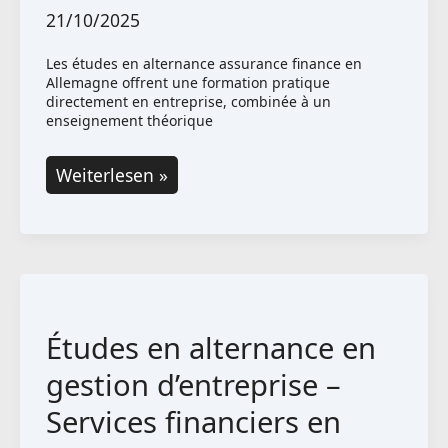
21/10/2025
Les études en alternance assurance finance en
Allemagne offrent une formation pratique
directement en entreprise, combinée à un
enseignement théorique
Études
Weiterlesen »
en
alternance
en
assurance
et
Études en alternance en
finance
en
gestion d’entreprise –
Allemagne
Services financiers en