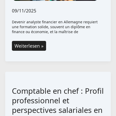
09/11/2025
Devenir analyste financier en Allemagne requiert
une formation solide, souvent un diplôme en
finance ou économie, et la maîtrise de
Devenir
Weiterlesen »
analyste
financier
en
Allemagne
:
Comptable en chef : Profil
comment
procéder
professionnel et
?
perspectives salariales en