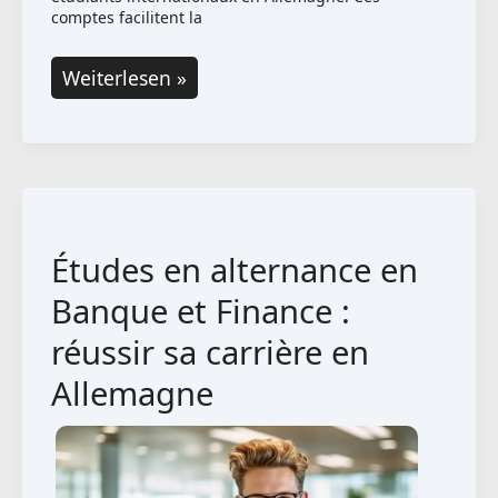
comptes facilitent la
Expatrio
Weiterlesen »
propose
désormais
des
comptes
bancaires
Études en alternance en
allemands
sans
Banque et Finance :
frais
réussir sa carrière en
spécialement
Allemagne
pour
les
étudiants
internationaux