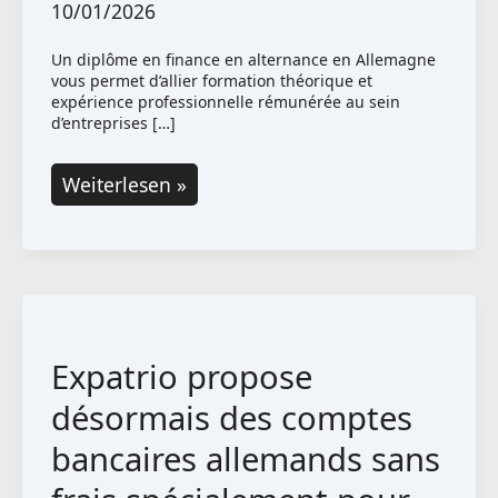
10/01/2026
Un diplôme en finance en alternance en Allemagne
vous permet d’allier formation théorique et
expérience professionnelle rémunérée au sein
d’entreprises […]
Diplôme
Weiterlesen »
en
finance
en
alternance
en
Expatrio propose
Allemagne
désormais des comptes
bancaires allemands sans