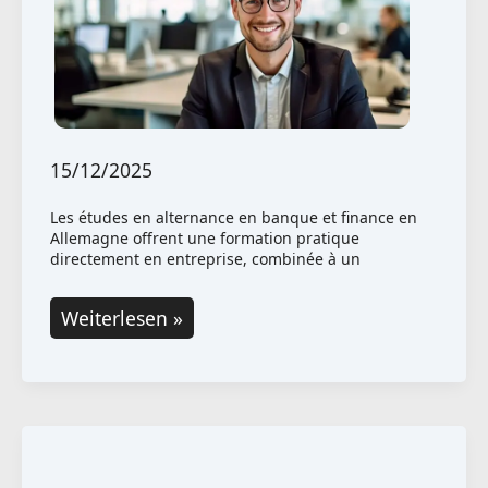
en
Allemagne
15/12/2025
Les études en alternance en banque et finance en
Allemagne offrent une formation pratique
directement en entreprise, combinée à un
Études
Weiterlesen »
en
alternance
en
Banque
et