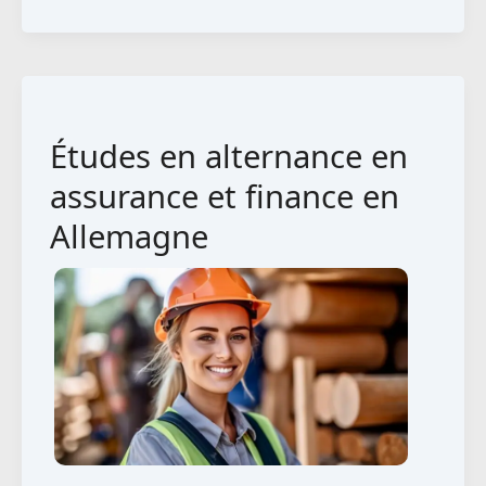
chef
:
Profil
professionnel
Études en alternance en
et
perspectives
assurance et finance en
salariales
Allemagne
en
Allemagne