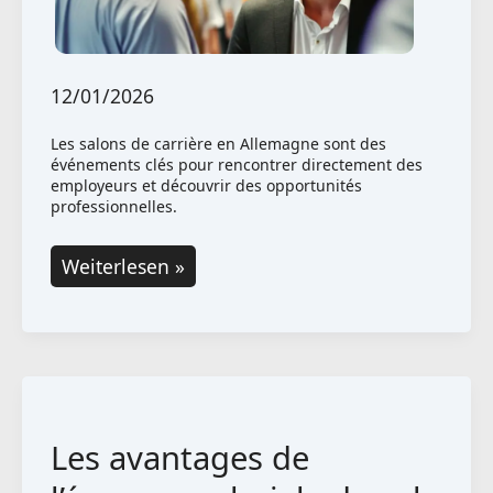
12/01/2026
Les salons de carrière en Allemagne sont des
événements clés pour rencontrer directement des
employeurs et découvrir des opportunités
professionnelles.
Comment
Weiterlesen »
bien
utiliser
les
salons
de
Les avantages de
carrière
: