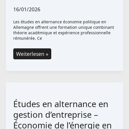
16/01/2026
Les études en alternance économie politique en
Allemagne offrent une formation unique combinant
théorie académique et expérience professionnelle
rémunérée. Ce
Études
Weiterlesen »
en
alternance
en
économie
politique
Études en alternance en
en
Allemagne
gestion d’entreprise –
Économie de l’énergie en