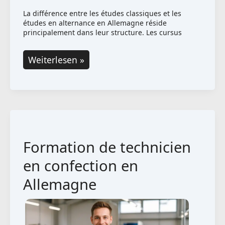
La différence entre les études classiques et les
études en alternance en Allemagne réside
principalement dans leur structure. Les cursus
Différence
Weiterlesen »
entre
les
études
classiques
et
Formation de technicien
les
études
en confection en
en
Allemagne
alternance
en
Allemagne