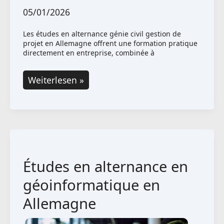
05/01/2026
Les études en alternance génie civil gestion de
projet en Allemagne offrent une formation pratique
directement en entreprise, combinée à
Études
Weiterlesen »
en
alternance
en
génie
civil
Études en alternance en
et
gestion
géoinformatique en
de
Allemagne
projet
en