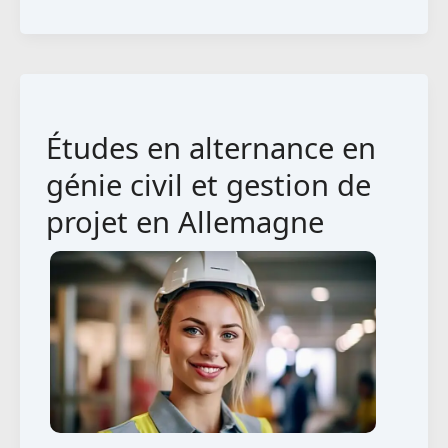
en
alternance
en
marketing
des
Études en alternance en
services
en
génie civil et gestion de
Allemagne
projet en Allemagne