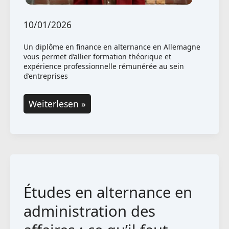
10/01/2026
Un diplôme en finance en alternance en Allemagne
vous permet d’allier formation théorique et
expérience professionnelle rémunérée au sein
d’entreprises
Diplôme
Weiterlesen »
en
finance
en
alternance
en
Études en alternance en
Allemagne
administration des