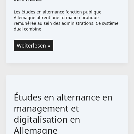
Les études en alternance fonction publique
Allemagne offrent une formation pratique
rémunérée au sein des administrations. Ce système
dual combine
Double
Weiterlesen »
sécurité
:
Études
en
alternance
Études en alternance en
dans
la
management et
fonction
digitalisation en
publique
Allemagne
en