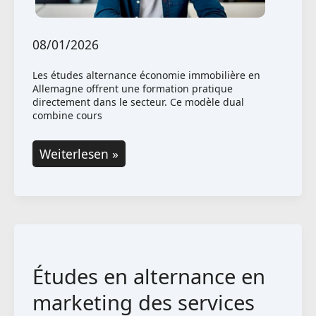
08/01/2026
Les études alternance économie immobilière en
Allemagne offrent une formation pratique
directement dans le secteur. Ce modèle dual
combine cours
Études
Weiterlesen »
en
alternance
en
économie
immobilière
Études en alternance en
:
ce
marketing des services
qu’il