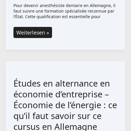
Pour devenir anesthésiste dentaire en Allemagne, il
faut suivre une formation spécialisée reconnue par
l’État. Cette qualification est essentielle pour
Devenir
Weiterlesen »
anesthésiste
dentaire
:
Voici
la
Études en alternance en
voie
à
économie d’entreprise –
suivre
Économie de l’énergie : ce
en
qu’il faut savoir sur ce
Allemagne
cursus en Allemagne