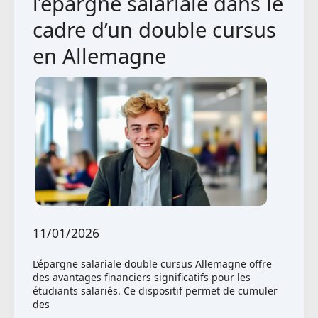
l’épargne salariale dans le
exploiter
cadre d’un double cursus
le
en Allemagne
potentiel
en
Allemagne
11/01/2026
L’épargne salariale double cursus Allemagne offre
des avantages financiers significatifs pour les
étudiants salariés. Ce dispositif permet de cumuler
des