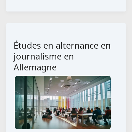
en
alternance
en
gestion
d’entreprise
Études en alternance en
–
Économie
journalisme en
de
Allemagne
l’énergie
en
Allemagne