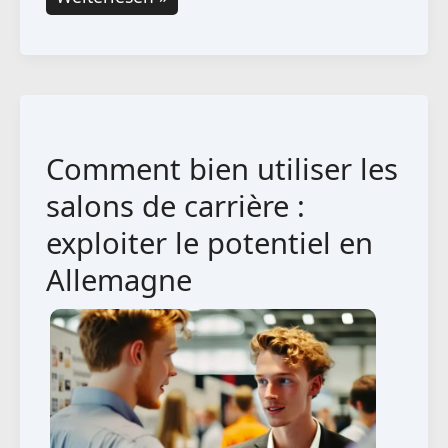
en
alternance
en
informatique
de
Comment bien utiliser les
gestion
:
salons de carrière :
allier
exploiter le potentiel en
informatique
Allemagne
et
gestion
d’entreprise
en
Allemagne