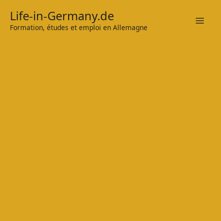
Zum
Life-in-Germany.de
Inhalt
Formation, études et emploi en Allemagne
Mai
springen
Men