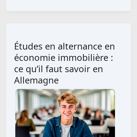
en
alternance
en
administration
des
Études en alternance en
affaires
:
économie immobilière :
ce
ce qu’il faut savoir en
qu’il
Allemagne
faut
savoir
en
Allemagne