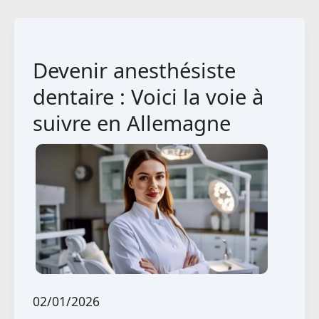
en
management
et
Devenir anesthésiste
digitalisation
en
dentaire : Voici la voie à
Allemagne
suivre en Allemagne
02/01/2026