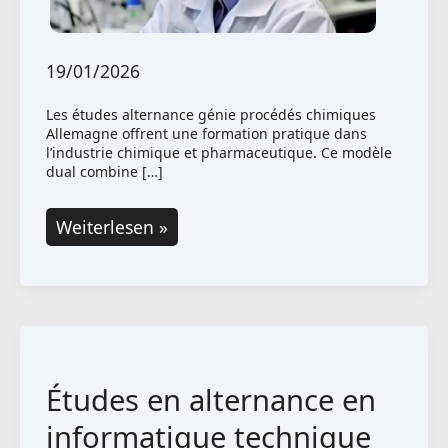
19/01/2026
Les études alternance génie procédés chimiques
Allemagne offrent une formation pratique dans
l’industrie chimique et pharmaceutique. Ce modèle
dual combine […]
Études
Weiterlesen »
en
alternance
en
génie
des
Études en alternance en
procédés
chimiques
informatique technique