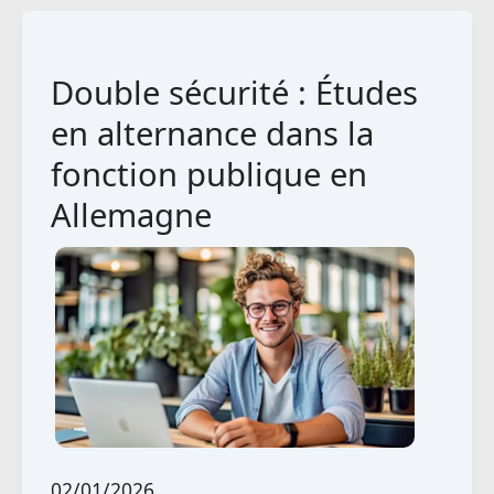
confection
en
Double sécurité : Études
Allemagne
en alternance dans la
fonction publique en
Allemagne
02/01/2026