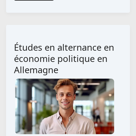
en
alternance
en
informatique
technique
Études en alternance en
en
Allemagne
économie politique en
Allemagne