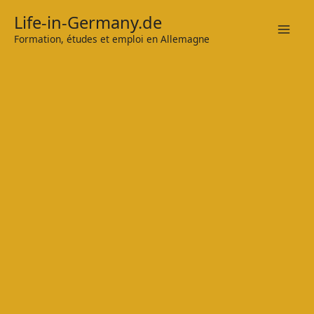
Zum
Life-in-Germany.de
Inhalt
Formation, études et emploi en Allemagne
Mai
springen
Men